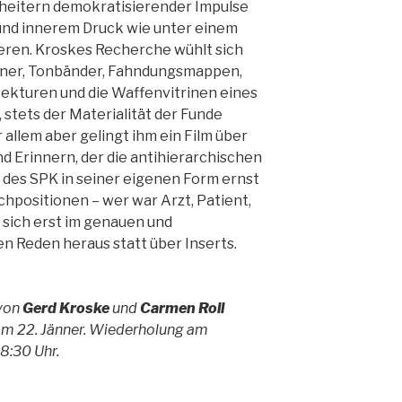
Scheitern demokratisierender Impulse
und innerem Druck wie unter einem
eren. Kroskes Recherche wühlt sich
ner, Tonbänder, Fahndungsmappen,
ekturen und die Waffenvitrinen eines
 stets der Materialität der Funde
r allem aber gelingt ihm ein Film über
d Erinnern, der die antihierarchischen
des SPK in seiner eigenen Form ernst
chpositionen – wer war Arzt, Patient,
en sich erst im genauen und
en Reden heraus statt über Inserts.
 von
Gerd Kroske
und
Carmen Roll
 am 22. Jänner. Wiederholung am
8:30 Uhr.