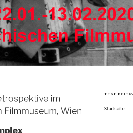
TEST BEITR
etrospektive im
en Filmmuseum, Wien
Startseite
mplex