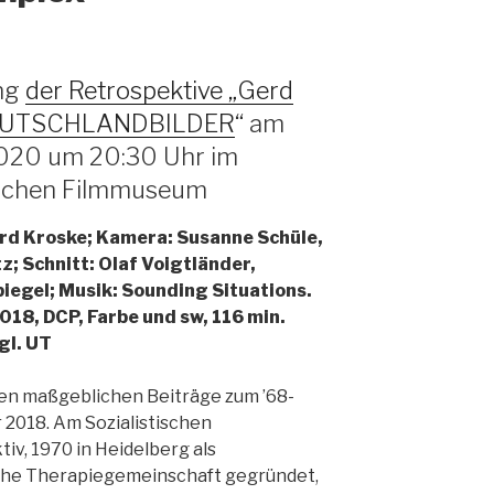
ung
der Retrospektive „Gerd
DEUTSCHLANDBILDER
“ am
2020 um 20:30 Uhr im
ischen Filmmuseum
erd Kroske; Kamera: Susanne Schüle,
z; Schnitt: Olaf Voigtländer,
egel; Musik: Sounding Situations.
018, DCP, Farbe und sw, 116 min.
gl. UT
en maßgeblichen Beiträge zum ’68-
 2018. Am Sozialistischen
iv, 1970 in Heidelberg als
sche Therapiegemeinschaft gegründet,