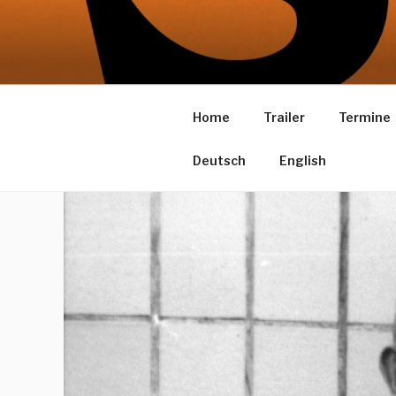
Zum
Inhalt
SPK KOMP
springen
ein Film von Gerd Kroske
Home
Trailer
Termine
Deutsch
English