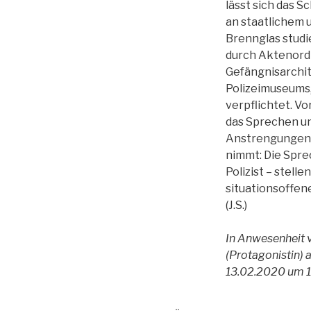
lässt sich das 
an staatlichem 
Brennglas studi
durch Aktenord
Gefängnisarchit
Polizeimuseums,
verpflichtet. Vo
das Sprechen un
Anstrengungen 
nimmt: Die Spre
Polizist – stell
situationsoffen
(J.S.)
In Anwesenheit
(Protagonistin)
13.02.2020 um 1
Beitragsnavigation