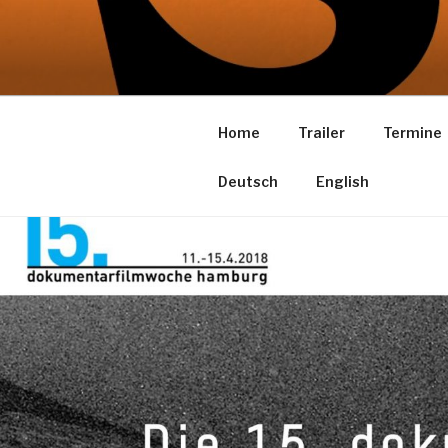
Zum
Inhalt
SPK KOMP
springen
ein Film von Gerd Kroske
Home
Trailer
Termine
Deutsch
English