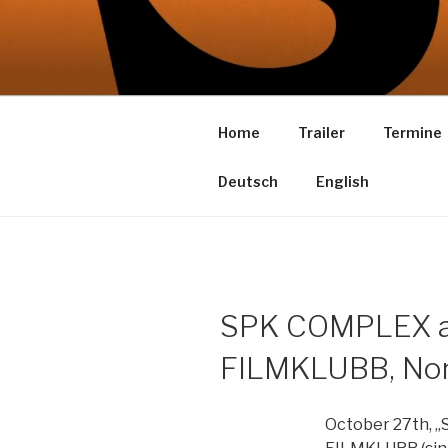
Zum
Inhalt
SPK KOMP
springen
ein Film von Gerd Kroske
Home
Trailer
Termine
Deutsch
English
SPK COMPLEX 
FILMKLUBB, Nor
October 27th,