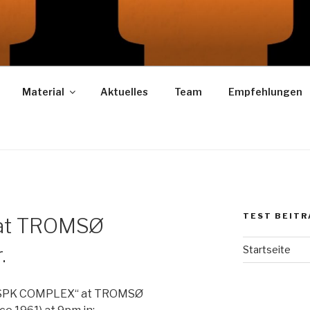
LEX
Material
Aktuelles
Team
Empfehlungen
TEST BEITR
at TROMSØ
.
Startseite
 „SPK COMPLEX“ at TROMSØ