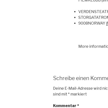
FILMKLUBB (sinc
VERDENSTEAT
STORGATA
TROM
9008
NORWAY
More informati
Schreibe einen Komm
Deine E-Mail-Adresse wird nic
sind mit
*
markiert
Kommentar
*