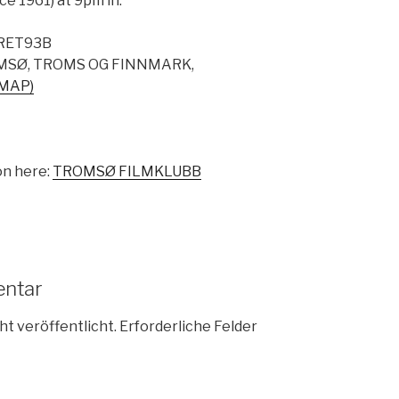
e 1961) at 9pm in:
RET
93B
SØ, TROMS OG FINNMARK,
(MAP)
on here:
TROMSØ FILMKLUBB
entar
ht veröffentlicht.
Erforderliche Felder