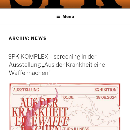
Zum
SPK KOMPLEX
ein Film von Gerd Kroske
Inhalt
Menü
springen
ARCHIV:
NEWS
SPK KOMPLEX – screening in der
Ausstellung „Aus der Krankheit eine
Waffe machen“