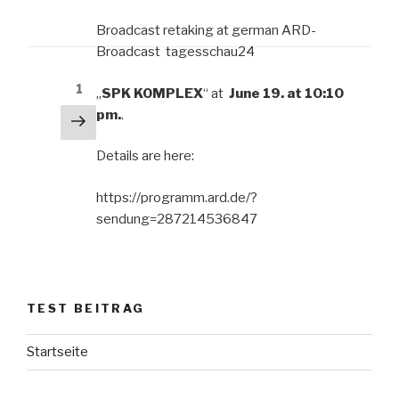
Broadcast retaking at german ARD-
Broadcast tagesschau24
Seitennummerierung
Seite
1
„
SPK KOMPLEX
“ at
June 19. at 10:10
der
pm.
.
Nächste
Beiträge
Seite
Details are here:
https://programm.ard.de/?
sendung=287214536847
TEST BEITRAG
Startseite