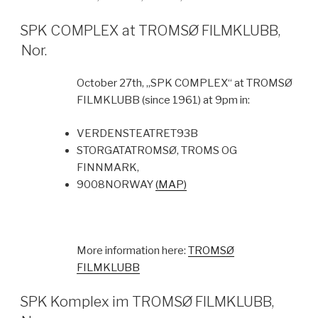
SPK COMPLEX at TROMSØ FILMKLUBB,
Nor.
October 27th, „SPK COMPLEX“ at TROMSØ
FILMKLUBB (since 1961) at 9pm in:
VERDENSTEATRET
93B
STORGATA
TROMSØ, TROMS OG
FINNMARK,
9008
NORWAY
(MAP)
More information here:
TROMSØ
FILMKLUBB
SPK Komplex im TROMSØ FILMKLUBB,